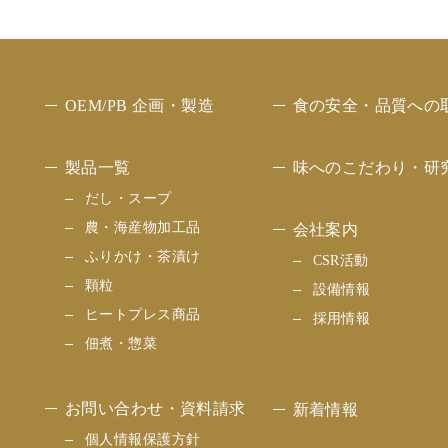
OEM/PB
企画・製造
食の安全・
品質への
製品一覧
味へのこだわり・
研
だし・スープ
農・海産物加工品
会社案内
ふりかけ・茶漬け
CSR活動
顆粒
設備情報
ヒートプレス商品
採用情報
佃煮・惣菜
お問い合わせ・
資料請求
新着情報
個人情報保護方針