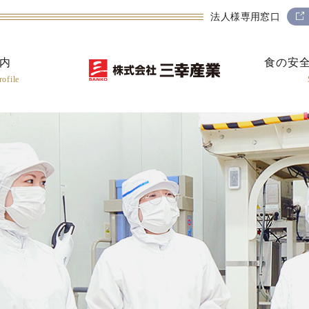
法人様専用窓口
内
食の安
ofile