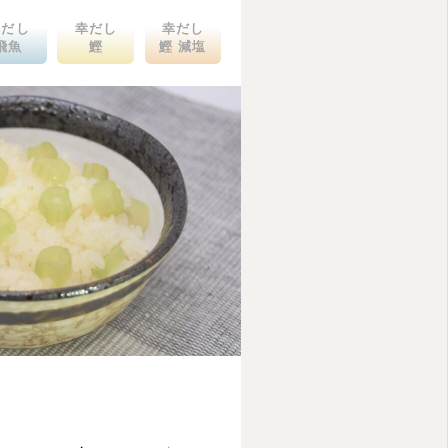
幸だし
幸だし
幸だし
飛魚
鰹
鰹 減塩