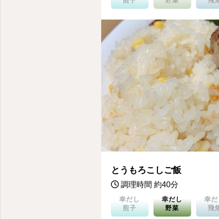
煎子
野菜
飛
とうもろこしご飯
調理時間 約40分
幸だし
幸だし
幸だ
煎子
野菜
飛