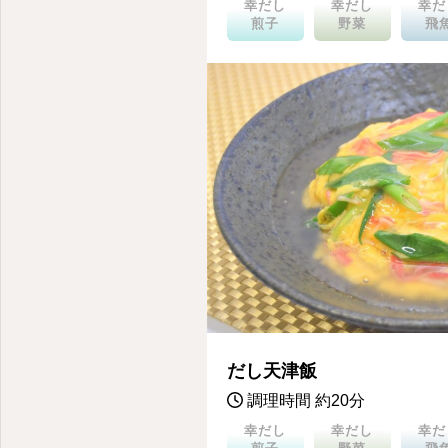
幸だし
幸だし
幸だ
煎子
野菜
飛
だし天津飯
調理時間 約20分
幸だし
幸だし
幸だ