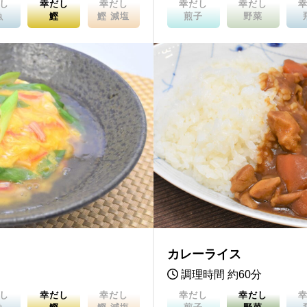
し
幸だし
幸だし
幸だし
幸だし
魚
鰹
鰹 減塩
煎子
野菜
カレーライス
調理時間 約60分
し
幸だし
幸だし
幸だし
幸だし