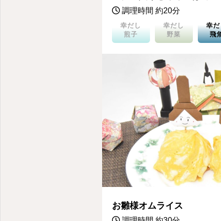
調理時間 約20分
幸だし
幸だし
幸だ
煎子
野菜
飛
お雛様オムライス
調理時間 約30分