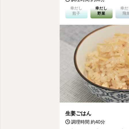
三幸産業のだしパック「幸だし」を使ったレシピをお届け。
幸だし
幸だし
幸だ
煎子
野菜
飛
生姜ごはん
調理時間 約40分