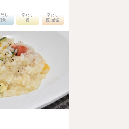
幸だし
幸だし
幸だし
飛魚
鰹
鰹 減塩