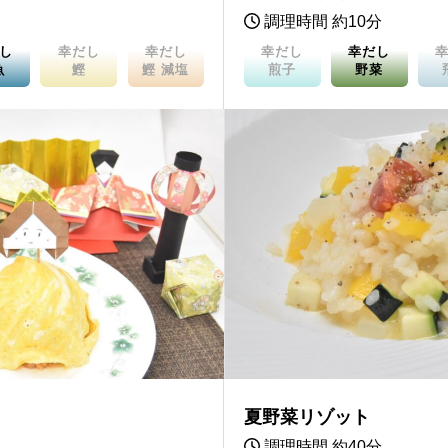
調理時間 約10分
し
幸だし
幸だし
幸だし
幸だし
魚
鰹
鰹 減塩
煎子
野菜
夏野菜リゾット
調理時間 約40分