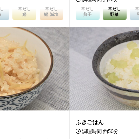
し
幸だし
幸だし
幸だし
幸だし
魚
鰹
鰹 減塩
煎子
野菜
ふきごはん
調理時間 約50分