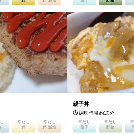
魚
鰹
鰹 減塩
煎子
野菜
親子丼
調理時間 約20分
し
幸だし
幸だし
幸だし
幸だし
魚
鰹
鰹 減塩
煎子
野菜