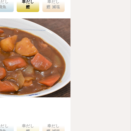
幸だし
幸だし
幸だし
飛魚
鰹
鰹 減塩
幸だし
幸だし
幸だし